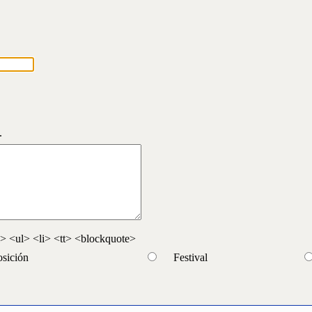
.
 <ul> <li> <tt> <blockquote>
sición
Festival