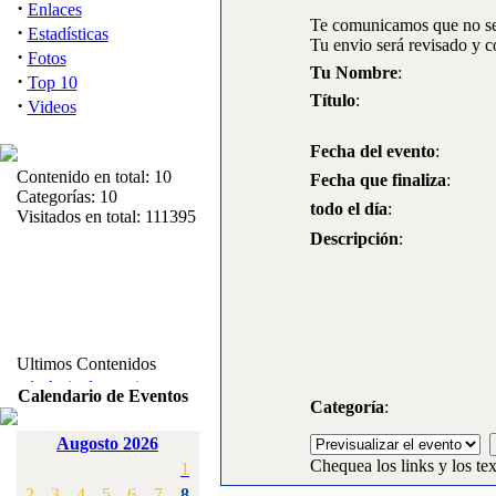
·
Enlaces
Te comunicamos que no se 
·
Estadísticas
Tu envio será revisado y c
·
Fotos
Tu Nombre
:
·
Top 10
Título
:
·
Videos
Fecha del evento
:
Contenido en total: 10
Fecha que finaliza
:
Categorías: 10
todo el día
:
Visitados en total: 111395
Descripción
:
Ultimos Contenidos
·
1:
Articulos varios
Calendario de Eventos
[Visitas: 5713]
Categoría
:
Augosto 2026
·
2:
Campeonato de
Chequea los links y los tex
1
España F3A 2008
[Visitas: 4136]
2
3
4
5
6
7
8