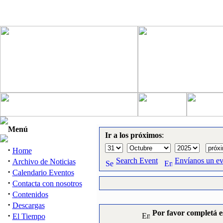
Menú
Ir a los próximos
:
·
Home
·
Search Event
Envíanos un e
Archivo de Noticias
·
Calendario Eventos
·
Contacta con nosotros
·
Contenidos
·
Descargas
Por favor completá e
·
El Tiempo