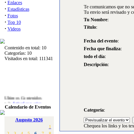
·
Enlaces
Te comunicamos que no se 
·
Estadísticas
Tu envio será revisado y c
·
Fotos
Tu Nombre
:
·
Top 10
Título
:
·
Videos
Fecha del evento
:
Contenido en total: 10
Fecha que finaliza
:
Categorías: 10
todo el día
:
Visitados en total: 111341
Descripción
:
Ultimos Contenidos
·
1:
Articulos varios
Calendario de Eventos
[Visitas: 5710]
Categoría
:
·
2:
Campeonato de
Augosto 2026
España F3A 2008
Chequea los links y los tex
1
[Visitas: 4133]
2
3
4
5
6
7
8