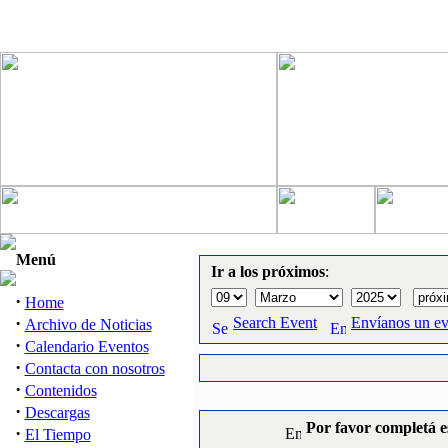
Menú
Ir a los próximos
:
·
Home
·
Search Event
Envíanos un e
Archivo de Noticias
·
Calendario Eventos
·
Contacta con nosotros
·
Contenidos
·
Descargas
Por favor completá e
·
El Tiempo