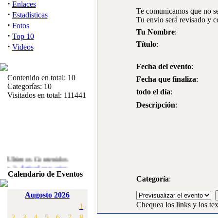
·
Enlaces
Te comunicamos que no se 
·
Estadísticas
Tu envio será revisado y c
·
Fotos
Tu Nombre
:
·
Top 10
Título
:
·
Videos
Fecha del evento
:
Contenido en total: 10
Fecha que finaliza
:
Categorías: 10
todo el día
:
Visitados en total: 111441
Descripción
:
Ultimos Contenidos
·
1:
Articulos varios
Calendario de Eventos
[Visitas: 5717]
Categoría
:
·
2:
Campeonato de
Augosto 2026
España F3A 2008
Chequea los links y los tex
1
[Visitas: 4142]
2
3
4
5
6
7
8