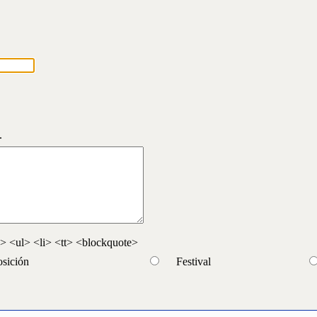
.
 <ul> <li> <tt> <blockquote>
sición
Festival