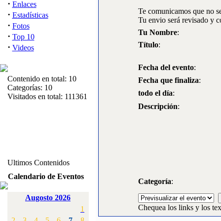
·
Enlaces
Te comunicamos que no se 
·
Estadísticas
Tu envio será revisado y c
·
Fotos
Tu Nombre
:
·
Top 10
Título
:
·
Videos
Fecha del evento
:
Contenido en total: 10
Fecha que finaliza
:
Categorías: 10
todo el día
:
Visitados en total: 111361
Descripción
:
Ultimos Contenidos
·
1:
Articulos varios
Calendario de Eventos
[Visitas: 5711]
Categoría
:
Augosto 2026
·
2:
Campeonato de
Chequea los links y los tex
1
España F3A 2008
[Visitas: 4134]
2
3
4
5
6
7
8