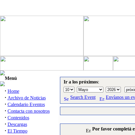
Menú
Ir a los próximos
:
·
Home
·
Search Event
Envíanos un e
Archivo de Noticias
·
Calendario Eventos
·
Contacta con nosotros
·
Contenidos
·
Descargas
Por favor completá e
·
El Tiempo