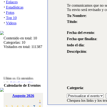
·
Enlaces
Te comunicamos que no se 
·
Estadísticas
Tu envio será revisado y c
·
Fotos
Tu Nombre
:
·
Top 10
Título
:
·
Videos
Fecha del evento
:
Contenido en total: 10
Fecha que finaliza
:
Categorías: 10
todo el día
:
Visitados en total: 111387
Descripción
:
Ultimos Contenidos
·
1:
Articulos varios
Calendario de Eventos
[Visitas: 5713]
Categoría
:
·
2:
Campeonato de
Augosto 2026
España F3A 2008
Chequea los links y los tex
1
[Visitas: 4136]
2
3
4
5
6
7
8