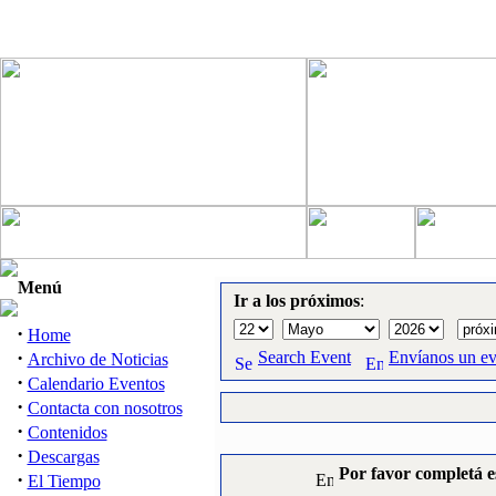
Menú
Ir a los próximos
:
·
Home
·
Search Event
Envíanos un e
Archivo de Noticias
·
Calendario Eventos
·
Contacta con nosotros
·
Contenidos
·
Descargas
Por favor completá e
·
El Tiempo