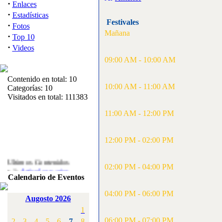
·
Enlaces
·
Estadísticas
Festivales
·
Fotos
Mañana
·
Top 10
·
Videos
09:00 AM - 10:00 AM
Contenido en total: 10
10:00 AM - 11:00 AM
Categorías: 10
Visitados en total: 111383
11:00 AM - 12:00 PM
12:00 PM - 02:00 PM
Ultimos Contenidos
·
02:00 PM - 04:00 PM
1:
Articulos varios
Calendario de Eventos
[Visitas: 5713]
04:00 PM - 06:00 PM
·
2:
Campeonato de
Augosto 2026
España F3A 2008
1
[Visitas: 4136]
06:00 PM - 07:00 PM
2
3
4
5
6
7
8