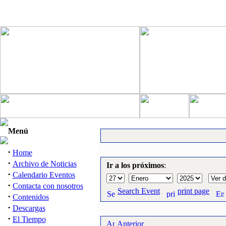
Menú
·
Home
·
Archivo de Noticias
Ir a los próximos
:
·
Calendario Eventos
·
Contacta con nosotros
Search Event
print page
·
Contenidos
·
Descargas
·
El Tiempo
Anterior