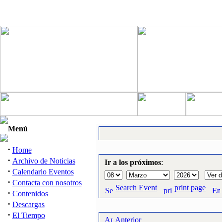
Menú
·
Home
·
Archivo de Noticias
Ir a los próximos
:
·
Calendario Eventos
·
Contacta con nosotros
Search Event
print page
·
Contenidos
·
Descargas
·
El Tiempo
Anterior