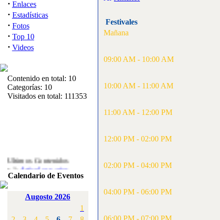
·
Enlaces
·
Estadísticas
Festivales
·
Fotos
Mañana
·
Top 10
·
Videos
09:00 AM - 10:00 AM
Contenido en total: 10
10:00 AM - 11:00 AM
Categorías: 10
Visitados en total: 111353
11:00 AM - 12:00 PM
12:00 PM - 02:00 PM
Ultimos Contenidos
·
02:00 PM - 04:00 PM
1:
Articulos varios
Calendario de Eventos
[Visitas: 5711]
04:00 PM - 06:00 PM
·
2:
Campeonato de
Augosto 2026
España F3A 2008
1
[Visitas: 4133]
06:00 PM - 07:00 PM
2
3
4
5
6
7
8