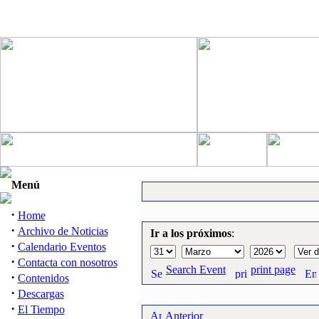
Menú
·
Home
·
Archivo de Noticias
Ir a los próximos
:
·
Calendario Eventos
·
Contacta con nosotros
Search Event
print page
·
Contenidos
·
Descargas
·
El Tiempo
Anterior