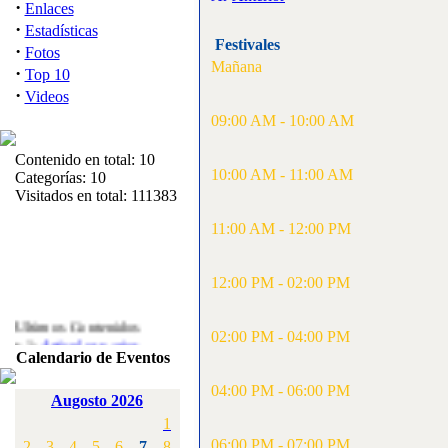
·
Enlaces
·
Estadísticas
Festivales
·
Fotos
Mañana
·
Top 10
·
Videos
09:00 AM - 10:00 AM
Contenido en total: 10
10:00 AM - 11:00 AM
Categorías: 10
Visitados en total: 111383
11:00 AM - 12:00 PM
12:00 PM - 02:00 PM
Ultimos Contenidos
·
02:00 PM - 04:00 PM
1:
Articulos varios
Calendario de Eventos
[Visitas: 5713]
04:00 PM - 06:00 PM
·
2:
Campeonato de
Augosto 2026
España F3A 2008
1
[Visitas: 4136]
06:00 PM - 07:00 PM
2
3
4
5
6
7
8