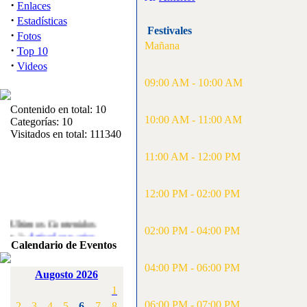
·
Enlaces
·
Estadísticas
Festivales
·
Fotos
Mañana
·
Top 10
·
Videos
09:00 AM - 10:00 AM
Contenido en total: 10
10:00 AM - 11:00 AM
Categorías: 10
Visitados en total: 111340
11:00 AM - 12:00 PM
12:00 PM - 02:00 PM
Ultimos Contenidos
02:00 PM - 04:00 PM
·
1:
Articulos varios
Calendario de Eventos
[Visitas: 5710]
04:00 PM - 06:00 PM
·
2:
Campeonato de
Augosto 2026
España F3A 2008
1
[Visitas: 4133]
06:00 PM - 07:00 PM
2
3
4
5
6
7
8