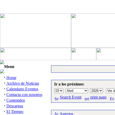
Menú
·
Home
·
Archivo de Noticias
Ir a los próximos
:
·
Calendario Eventos
·
Contacta con nosotros
Search Event
print page
·
Contenidos
·
Descargas
·
El Tiempo
Anterior