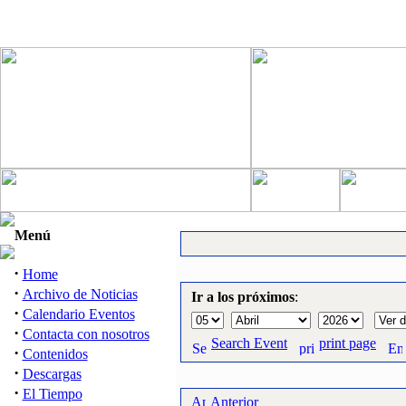
Menú
·
Home
·
Archivo de Noticias
Ir a los próximos
:
·
Calendario Eventos
·
Contacta con nosotros
Search Event
print page
·
Contenidos
·
Descargas
·
El Tiempo
Anterior