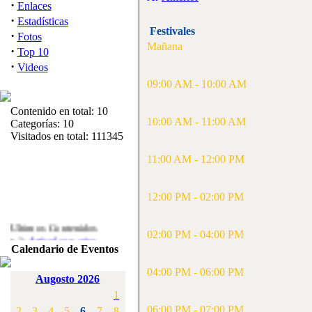
·
Enlaces
·
Estadísticas
Festivales
·
Fotos
Mañana
·
Top 10
·
Videos
09:00 AM - 10:00 AM
Contenido en total: 10
10:00 AM - 11:00 AM
Categorías: 10
Visitados en total: 111345
11:00 AM - 12:00 PM
12:00 PM - 02:00 PM
Ultimos Contenidos
·
02:00 PM - 04:00 PM
1:
Articulos varios
Calendario de Eventos
[Visitas: 5711]
04:00 PM - 06:00 PM
·
2:
Campeonato de
Augosto 2026
España F3A 2008
1
[Visitas: 4133]
06:00 PM - 07:00 PM
2
3
4
5
6
7
8