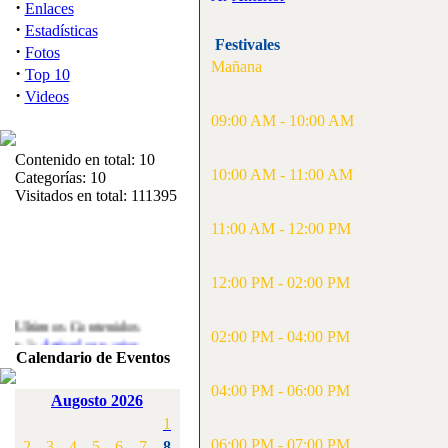
·
Enlaces
·
Estadísticas
Festivales
·
Fotos
Mañana
·
Top 10
·
Videos
09:00 AM - 10:00 AM
Contenido en total: 10
10:00 AM - 11:00 AM
Categorías: 10
Visitados en total: 111395
11:00 AM - 12:00 PM
12:00 PM - 02:00 PM
Ultimos Contenidos
·
02:00 PM - 04:00 PM
1:
Articulos varios
Calendario de Eventos
[Visitas: 5713]
04:00 PM - 06:00 PM
·
2:
Campeonato de
Augosto 2026
España F3A 2008
1
[Visitas: 4136]
06:00 PM - 07:00 PM
2
3
4
5
6
7
8