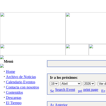
Menú
·
Home
·
Archivo de Noticias
Ir a los próximos
:
·
Calendario Eventos
·
Contacta con nosotros
Search Event
print page
·
Contenidos
·
Descargas
·
El Tiempo
Anterior