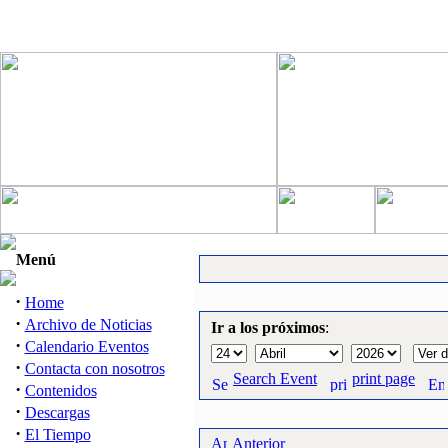
Menú
·
Home
·
Archivo de Noticias
Ir a los próximos
:
·
Calendario Eventos
·
Contacta con nosotros
Search Event
print page
·
Contenidos
·
Descargas
·
El Tiempo
Anterior