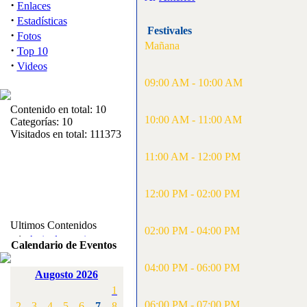
·
Enlaces
·
Estadísticas
Festivales
·
Fotos
Mañana
·
Top 10
·
Videos
09:00 AM - 10:00 AM
Contenido en total: 10
10:00 AM - 11:00 AM
Categorías: 10
Visitados en total: 111373
11:00 AM - 12:00 PM
12:00 PM - 02:00 PM
Ultimos Contenidos
02:00 PM - 04:00 PM
·
1:
Articulos varios
Calendario de Eventos
[Visitas: 5712]
04:00 PM - 06:00 PM
Augosto 2026
·
2:
Campeonato de
1
España F3A 2008
[Visitas: 4135]
06:00 PM - 07:00 PM
2
3
4
5
6
7
8