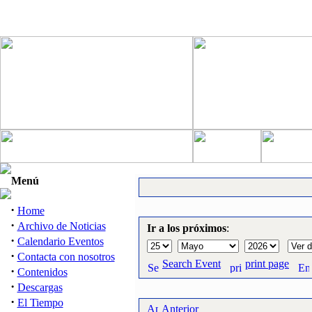
Menú
·
Home
·
Archivo de Noticias
Ir a los próximos
:
·
Calendario Eventos
·
Contacta con nosotros
Search Event
print page
·
Contenidos
·
Descargas
·
El Tiempo
Anterior