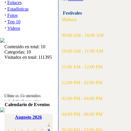
·
Enlaces
·
Estadísticas
Festivales
·
Fotos
Mañana
·
Top 10
·
Videos
09:00 AM - 10:00 AM
Contenido en total: 10
10:00 AM - 11:00 AM
Categorías: 10
Visitados en total: 111395
11:00 AM - 12:00 PM
12:00 PM - 02:00 PM
Ultimos Contenidos
·
02:00 PM - 04:00 PM
1:
Articulos varios
Calendario de Eventos
[Visitas: 5713]
04:00 PM - 06:00 PM
·
2:
Campeonato de
Augosto 2026
España F3A 2008
1
[Visitas: 4136]
06:00 PM - 07:00 PM
2
3
4
5
6
7
8