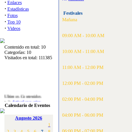
·
Enlaces
·
Estadísticas
Festivales
·
Fotos
Mañana
·
Top 10
·
Videos
09:00 AM - 10:00 AM
Contenido en total: 10
10:00 AM - 11:00 AM
Categorías: 10
Visitados en total: 111385
11:00 AM - 12:00 PM
12:00 PM - 02:00 PM
Ultimos Contenidos
·
02:00 PM - 04:00 PM
1:
Articulos varios
Calendario de Eventos
[Visitas: 5713]
04:00 PM - 06:00 PM
·
2:
Campeonato de
Augosto 2026
España F3A 2008
1
[Visitas: 4136]
06:00 PM - 07:00 PM
2
3
4
5
6
7
8