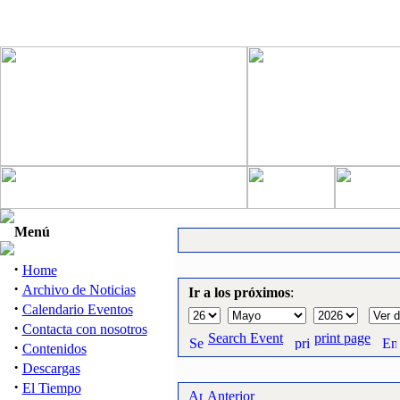
Menú
·
Home
·
Archivo de Noticias
Ir a los próximos
:
·
Calendario Eventos
·
Contacta con nosotros
Search Event
print page
·
Contenidos
·
Descargas
·
El Tiempo
Anterior