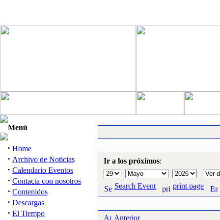
Menú
·
Home
·
Archivo de Noticias
Ir a los próximos
:
·
Calendario Eventos
·
Contacta con nosotros
Search Event
print page
·
Contenidos
·
Descargas
·
El Tiempo
Anterior