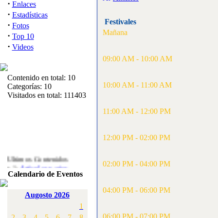
·
Enlaces
·
Estadísticas
Festivales
·
Fotos
Mañana
·
Top 10
·
Videos
09:00 AM - 10:00 AM
Contenido en total: 10
10:00 AM - 11:00 AM
Categorías: 10
Visitados en total: 111403
11:00 AM - 12:00 PM
12:00 PM - 02:00 PM
Ultimos Contenidos
·
02:00 PM - 04:00 PM
1:
Articulos varios
Calendario de Eventos
[Visitas: 5714]
04:00 PM - 06:00 PM
·
2:
Campeonato de
Augosto 2026
España F3A 2008
1
[Visitas: 4138]
06:00 PM - 07:00 PM
2
3
4
5
6
7
8