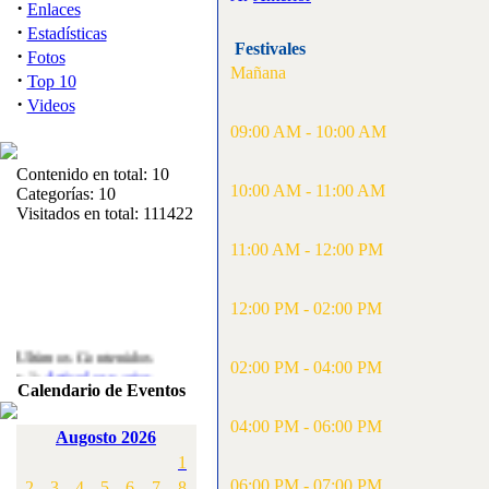
·
Enlaces
·
Estadísticas
Festivales
·
Fotos
Mañana
·
Top 10
·
Videos
09:00 AM - 10:00 AM
Contenido en total: 10
10:00 AM - 11:00 AM
Categorías: 10
Visitados en total: 111422
11:00 AM - 12:00 PM
12:00 PM - 02:00 PM
Ultimos Contenidos
·
02:00 PM - 04:00 PM
1:
Articulos varios
Calendario de Eventos
[Visitas: 5716]
04:00 PM - 06:00 PM
·
2:
Campeonato de
Augosto 2026
España F3A 2008
1
[Visitas: 4139]
06:00 PM - 07:00 PM
2
3
4
5
6
7
8