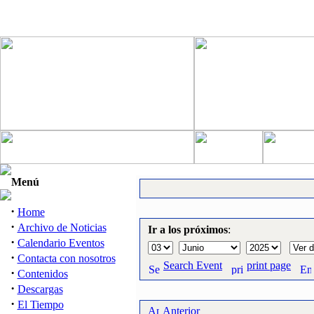
Menú
·
Home
·
Archivo de Noticias
Ir a los próximos
:
·
Calendario Eventos
·
Contacta con nosotros
Search Event
print page
·
Contenidos
·
Descargas
·
El Tiempo
Anterior