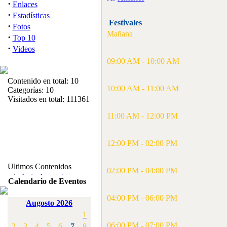
·
Enlaces
·
Estadísticas
Festivales
·
Fotos
Mañana
·
Top 10
·
Videos
09:00 AM - 10:00 AM
Contenido en total: 10
10:00 AM - 11:00 AM
Categorías: 10
Visitados en total: 111361
11:00 AM - 12:00 PM
12:00 PM - 02:00 PM
Ultimos Contenidos
02:00 PM - 04:00 PM
·
1:
Articulos varios
Calendario de Eventos
[Visitas: 5711]
04:00 PM - 06:00 PM
Augosto 2026
·
2:
Campeonato de
1
España F3A 2008
[Visitas: 4134]
06:00 PM - 07:00 PM
2
3
4
5
6
7
8