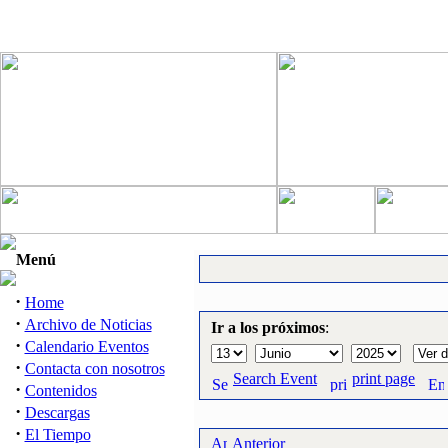
Menú
·
Home
·
Archivo de Noticias
Ir a los próximos
:
·
Calendario Eventos
·
Contacta con nosotros
Search Event
print page
·
Contenidos
·
Descargas
·
El Tiempo
Anterior