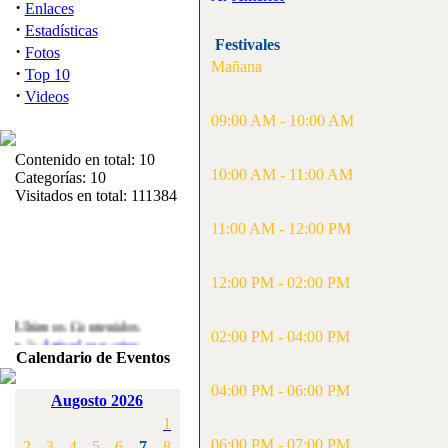
·
Enlaces
·
Estadísticas
Festivales
·
Fotos
Mañana
·
Top 10
·
Videos
09:00 AM - 10:00 AM
Contenido en total: 10
10:00 AM - 11:00 AM
Categorías: 10
Visitados en total: 111384
11:00 AM - 12:00 PM
12:00 PM - 02:00 PM
Ultimos Contenidos
·
02:00 PM - 04:00 PM
1:
Articulos varios
Calendario de Eventos
[Visitas: 5713]
04:00 PM - 06:00 PM
·
2:
Campeonato de
Augosto 2026
España F3A 2008
1
[Visitas: 4136]
06:00 PM - 07:00 PM
2
3
4
5
6
7
8