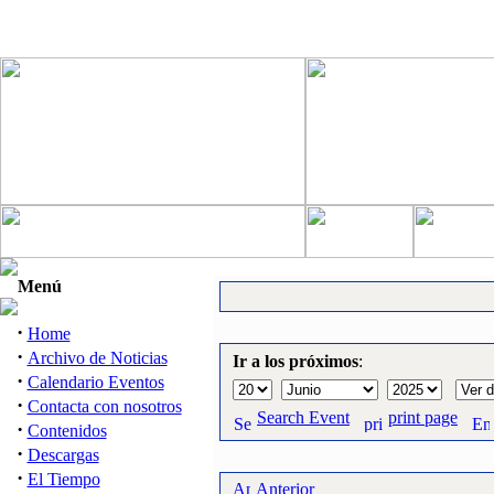
Menú
·
Home
·
Archivo de Noticias
Ir a los próximos
:
·
Calendario Eventos
·
Contacta con nosotros
Search Event
print page
·
Contenidos
·
Descargas
·
El Tiempo
Anterior