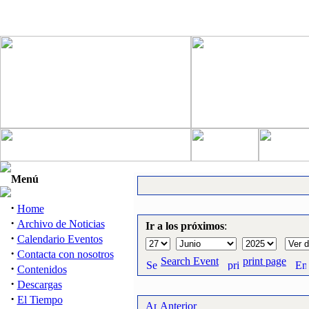
Menú
·
Home
·
Archivo de Noticias
Ir a los próximos
:
·
Calendario Eventos
·
Contacta con nosotros
Search Event
print page
·
Contenidos
·
Descargas
·
El Tiempo
Anterior