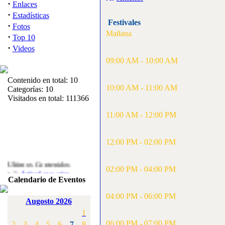
·
Enlaces
·
Estadísticas
Festivales
·
Fotos
Mañana
·
Top 10
·
Videos
09:00 AM - 10:00 AM
Contenido en total: 10
10:00 AM - 11:00 AM
Categorías: 10
Visitados en total: 111366
11:00 AM - 12:00 PM
12:00 PM - 02:00 PM
Ultimos Contenidos
·
02:00 PM - 04:00 PM
1:
Articulos varios
Calendario de Eventos
[Visitas: 5712]
04:00 PM - 06:00 PM
·
2:
Campeonato de
Augosto 2026
España F3A 2008
1
[Visitas: 4135]
06:00 PM - 07:00 PM
2
3
4
5
6
7
8