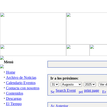
Menú
·
Home
·
Archivo de Noticias
Ir a los próximos
:
·
Calendario Eventos
·
Contacta con nosotros
Search Event
print page
·
Contenidos
·
Descargas
·
El Tiempo
Anterior