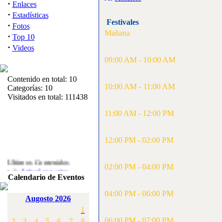
·
Enlaces
·
Estadísticas
Festivales
·
Fotos
Mañana
·
Top 10
·
Videos
09:00 AM - 10:00 AM
Contenido en total: 10
10:00 AM - 11:00 AM
Categorías: 10
Visitados en total: 111438
11:00 AM - 12:00 PM
12:00 PM - 02:00 PM
Ultimos Contenidos
02:00 PM - 04:00 PM
·
1:
Articulos varios
Calendario de Eventos
[Visitas: 5717]
04:00 PM - 06:00 PM
·
2:
Campeonato de
Augosto 2026
España F3A 2008
1
[Visitas: 4141]
06:00 PM - 07:00 PM
2
3
4
5
6
7
8