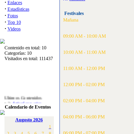
·
Enlaces
·
Estadísticas
Festivales
·
Fotos
Mañana
·
Top 10
·
Videos
09:00 AM - 10:00 AM
Contenido en total: 10
10:00 AM - 11:00 AM
Categorías: 10
Visitados en total: 111437
11:00 AM - 12:00 PM
12:00 PM - 02:00 PM
Ultimos Contenidos
·
02:00 PM - 04:00 PM
1:
Articulos varios
Calendario de Eventos
[Visitas: 5717]
04:00 PM - 06:00 PM
·
2:
Campeonato de
Augosto 2026
España F3A 2008
1
[Visitas: 4141]
06:00 PM - 07:00 PM
2
3
4
5
6
7
8