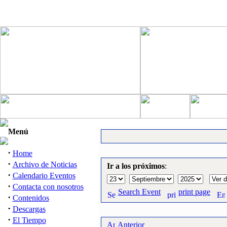
Menú
·
Home
·
Archivo de Noticias
Ir a los próximos
:
·
Calendario Eventos
·
Contacta con nosotros
Search Event
print page
·
Contenidos
·
Descargas
·
El Tiempo
Anterior