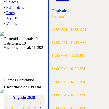
·
Enlaces
·
Estadísticas
Festivales
·
Fotos
Mañana
·
Top 10
·
Videos
09:00 AM - 10:00 AM
Contenido en total: 10
10:00 AM - 11:00 AM
Categorías: 10
Visitados en total: 111392
11:00 AM - 12:00 PM
12:00 PM - 02:00 PM
Ultimos Contenidos
02:00 PM - 04:00 PM
·
1:
Articulos varios
Calendario de Eventos
[Visitas: 5713]
04:00 PM - 06:00 PM
Augosto 2026
·
2:
Campeonato de
1
España F3A 2008
[Visitas: 4136]
06:00 PM - 07:00 PM
2
3
4
5
6
7
8