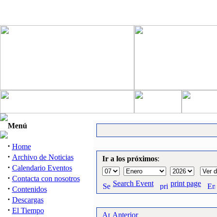
Menú
·
Home
·
Archivo de Noticias
Ir a los próximos
:
·
Calendario Eventos
·
Contacta con nosotros
Search Event
print page
·
Contenidos
·
Descargas
·
El Tiempo
Anterior