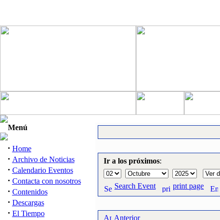
Menú
·
Home
·
Archivo de Noticias
Ir a los próximos
:
·
Calendario Eventos
·
Contacta con nosotros
Search Event
print page
·
Contenidos
·
Descargas
·
El Tiempo
Anterior