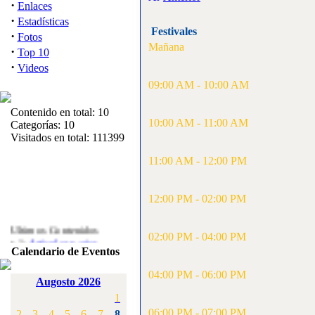
·
Enlaces
·
Estadísticas
Festivales
·
Fotos
Mañana
·
Top 10
·
Videos
09:00 AM - 10:00 AM
Contenido en total: 10
10:00 AM - 11:00 AM
Categorías: 10
Visitados en total: 111399
11:00 AM - 12:00 PM
12:00 PM - 02:00 PM
Ultimos Contenidos
·
02:00 PM - 04:00 PM
1:
Articulos varios
Calendario de Eventos
[Visitas: 5714]
04:00 PM - 06:00 PM
·
2:
Campeonato de
Augosto 2026
España F3A 2008
1
[Visitas: 4137]
06:00 PM - 07:00 PM
2
3
4
5
6
7
8