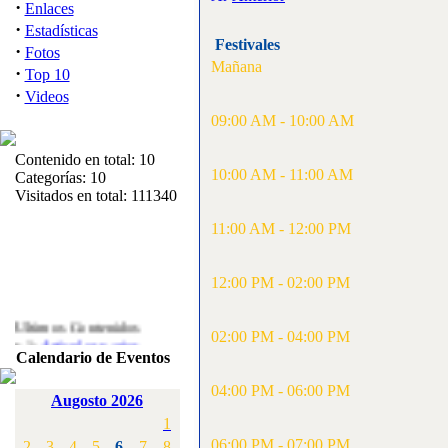
·
Enlaces
·
Estadísticas
Festivales
·
Fotos
Mañana
·
Top 10
·
Videos
09:00 AM - 10:00 AM
Contenido en total: 10
10:00 AM - 11:00 AM
Categorías: 10
Visitados en total: 111340
11:00 AM - 12:00 PM
12:00 PM - 02:00 PM
Ultimos Contenidos
·
02:00 PM - 04:00 PM
1:
Articulos varios
Calendario de Eventos
[Visitas: 5710]
04:00 PM - 06:00 PM
·
2:
Campeonato de
Augosto 2026
España F3A 2008
1
[Visitas: 4133]
06:00 PM - 07:00 PM
2
3
4
5
6
7
8