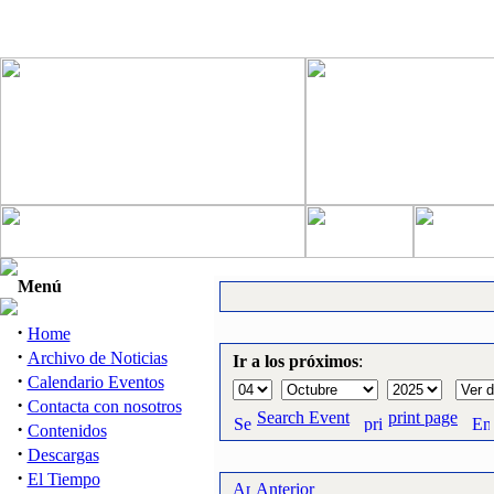
Menú
·
Home
·
Archivo de Noticias
Ir a los próximos
:
·
Calendario Eventos
·
Contacta con nosotros
Search Event
print page
·
Contenidos
·
Descargas
·
El Tiempo
Anterior