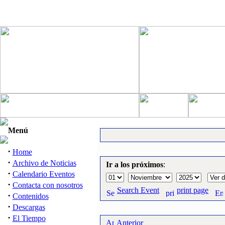
Menú
·
Home
·
Archivo de Noticias
Ir a los próximos
:
·
Calendario Eventos
·
Contacta con nosotros
Search Event
print page
·
Contenidos
·
Descargas
·
El Tiempo
Anterior