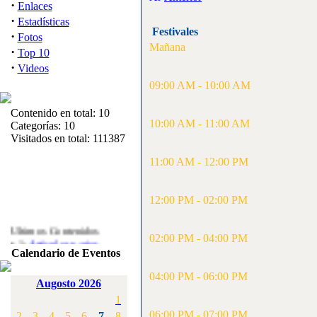
·
Enlaces
·
Estadísticas
Festivales
·
Fotos
Mañana
·
Top 10
·
Videos
09:00 AM - 10:00 AM
Contenido en total: 10
10:00 AM - 11:00 AM
Categorías: 10
Visitados en total: 111387
11:00 AM - 12:00 PM
12:00 PM - 02:00 PM
Ultimos Contenidos
·
02:00 PM - 04:00 PM
1:
Articulos varios
[Visitas: 5713]
Calendario de Eventos
04:00 PM - 06:00 PM
·
2:
Campeonato de
Augosto 2026
España F3A 2008
1
[Visitas: 4136]
06:00 PM - 07:00 PM
2
3
4
5
6
7
8