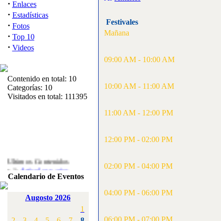
·
Enlaces
·
Estadísticas
Festivales
·
Fotos
Mañana
·
Top 10
·
Videos
09:00 AM - 10:00 AM
Contenido en total: 10
10:00 AM - 11:00 AM
Categorías: 10
Visitados en total: 111395
11:00 AM - 12:00 PM
12:00 PM - 02:00 PM
Ultimos Contenidos
·
02:00 PM - 04:00 PM
1:
Articulos varios
Calendario de Eventos
[Visitas: 5713]
04:00 PM - 06:00 PM
·
2:
Campeonato de
Augosto 2026
España F3A 2008
1
[Visitas: 4136]
06:00 PM - 07:00 PM
2
3
4
5
6
7
8