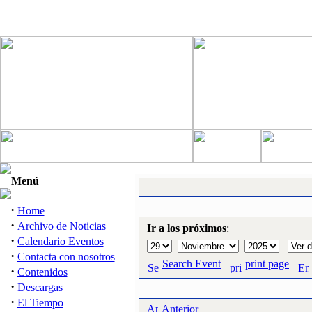
Menú
·
Home
·
Archivo de Noticias
Ir a los próximos
:
·
Calendario Eventos
·
Contacta con nosotros
Search Event
print page
·
Contenidos
·
Descargas
·
El Tiempo
Anterior