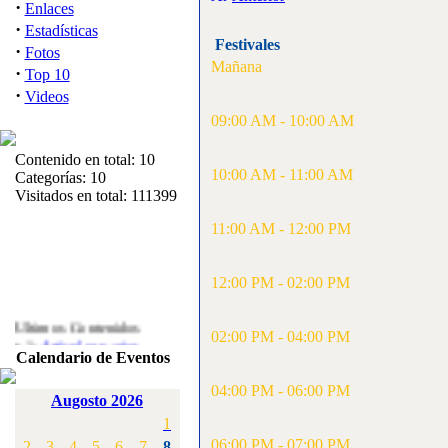
·
Enlaces
·
Estadísticas
Festivales
·
Fotos
Mañana
·
Top 10
·
Videos
09:00 AM - 10:00 AM
Contenido en total: 10
10:00 AM - 11:00 AM
Categorías: 10
Visitados en total: 111399
11:00 AM - 12:00 PM
12:00 PM - 02:00 PM
Ultimos Contenidos
02:00 PM - 04:00 PM
·
1:
Articulos varios
Calendario de Eventos
[Visitas: 5714]
04:00 PM - 06:00 PM
·
2:
Campeonato de
Augosto 2026
España F3A 2008
1
[Visitas: 4137]
06:00 PM - 07:00 PM
2
3
4
5
6
7
8