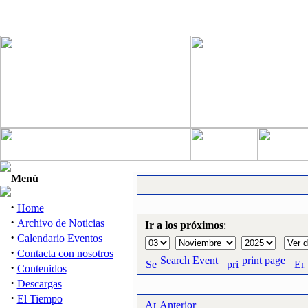
Menú
·
Home
·
Archivo de Noticias
Ir a los próximos
:
·
Calendario Eventos
·
Contacta con nosotros
Search Event
print page
·
Contenidos
·
Descargas
·
El Tiempo
Anterior