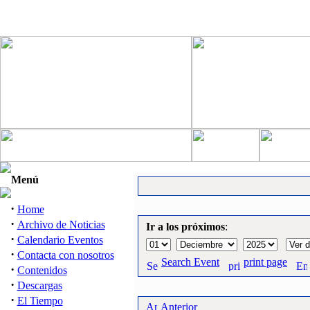
Menú
·
Home
·
Archivo de Noticias
Ir a los próximos
:
·
Calendario Eventos
·
Contacta con nosotros
Search Event
print page
·
Contenidos
·
Descargas
·
El Tiempo
Anterior