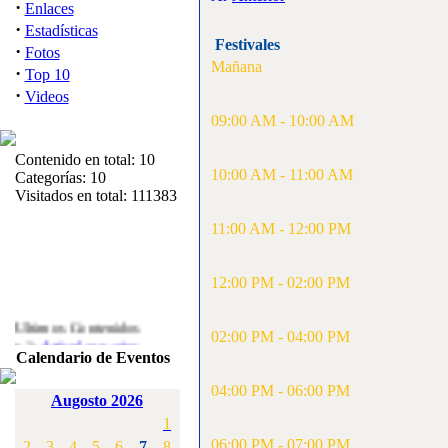
·
Enlaces
·
Estadísticas
Festivales
·
Fotos
Mañana
·
Top 10
·
Videos
09:00 AM - 10:00 AM
Contenido en total: 10
10:00 AM - 11:00 AM
Categorías: 10
Visitados en total: 111383
11:00 AM - 12:00 PM
12:00 PM - 02:00 PM
Ultimos Contenidos
02:00 PM - 04:00 PM
·
1:
Articulos varios
Calendario de Eventos
[Visitas: 5713]
04:00 PM - 06:00 PM
·
2:
Campeonato de
Augosto 2026
España F3A 2008
1
[Visitas: 4136]
06:00 PM - 07:00 PM
2
3
4
5
6
7
8