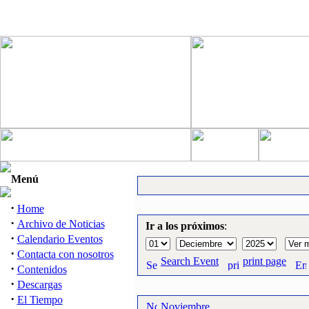
Menú
·
Home
·
Archivo de Noticias
Ir a los próximos
:
·
Calendario Eventos
·
Contacta con nosotros
Search Event
print page
·
Contenidos
·
Descargas
·
El Tiempo
Noviembre