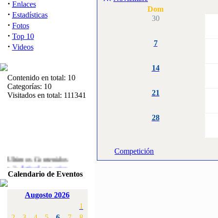
·
Enlaces
Dom
·
Estadísticas
30
·
Fotos
·
Top 10
7
·
Videos
14
Contenido en total: 10
Categorías: 10
21
Visitados en total: 111341
28
Competición
Ultimos Contenidos
·
1:
Articulos varios
Calendario de Eventos
[Visitas: 5710]
·
2:
Campeonato de
Augosto 2026
España F3A 2008
1
[Visitas: 4133]
2
3
4
5
6
7
8