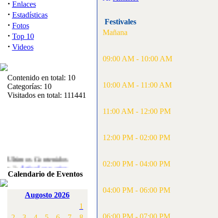
·
Enlaces
·
Estadísticas
Festivales
·
Fotos
Mañana
·
Top 10
·
Videos
09:00 AM - 10:00 AM
Contenido en total: 10
10:00 AM - 11:00 AM
Categorías: 10
Visitados en total: 111441
11:00 AM - 12:00 PM
12:00 PM - 02:00 PM
Ultimos Contenidos
·
02:00 PM - 04:00 PM
1:
Articulos varios
Calendario de Eventos
[Visitas: 5717]
04:00 PM - 06:00 PM
·
2:
Campeonato de
Augosto 2026
España F3A 2008
1
[Visitas: 4142]
06:00 PM - 07:00 PM
2
3
4
5
6
7
8