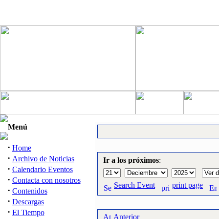
Menú
·
Home
·
Archivo de Noticias
Ir a los próximos
:
·
Calendario Eventos
·
Contacta con nosotros
Search Event
print page
·
Contenidos
·
Descargas
·
El Tiempo
Anterior