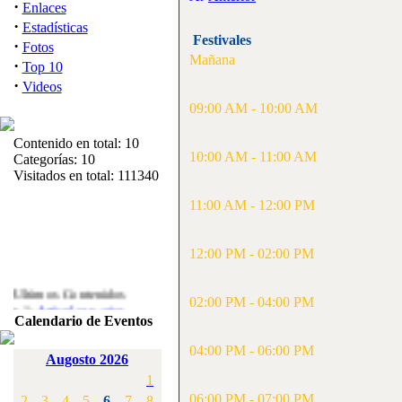
·
Enlaces
·
Estadísticas
Festivales
·
Fotos
Mañana
·
Top 10
·
Videos
09:00 AM - 10:00 AM
Contenido en total: 10
10:00 AM - 11:00 AM
Categorías: 10
Visitados en total: 111340
11:00 AM - 12:00 PM
12:00 PM - 02:00 PM
Ultimos Contenidos
02:00 PM - 04:00 PM
·
1:
Articulos varios
Calendario de Eventos
[Visitas: 5710]
04:00 PM - 06:00 PM
·
2:
Campeonato de
Augosto 2026
España F3A 2008
1
[Visitas: 4133]
06:00 PM - 07:00 PM
2
3
4
5
6
7
8