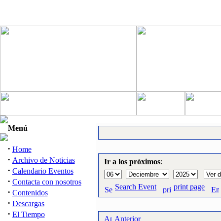
Menú
·
Home
·
Archivo de Noticias
Ir a los próximos
:
·
Calendario Eventos
·
Contacta con nosotros
Search Event
print page
·
Contenidos
·
Descargas
·
El Tiempo
Anterior