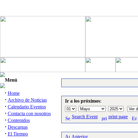
Menú
·
Home
·
Archivo de Noticias
Ir a los próximos
:
·
Calendario Eventos
·
Contacta con nosotros
Search Event
print page
·
Contenidos
·
Descargas
·
El Tiempo
Anterior