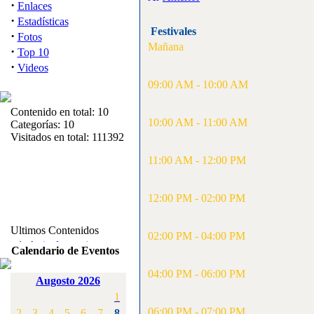
·
Enlaces
·
Estadísticas
Festivales
·
Fotos
Mañana
·
Top 10
·
Videos
09:00 AM - 10:00 AM
Contenido en total: 10
10:00 AM - 11:00 AM
Categorías: 10
Visitados en total: 111392
11:00 AM - 12:00 PM
12:00 PM - 02:00 PM
Ultimos Contenidos
02:00 PM - 04:00 PM
·
1:
Articulos varios
Calendario de Eventos
[Visitas: 5713]
04:00 PM - 06:00 PM
Augosto 2026
·
2:
Campeonato de
1
España F3A 2008
[Visitas: 4136]
06:00 PM - 07:00 PM
2
3
4
5
6
7
8