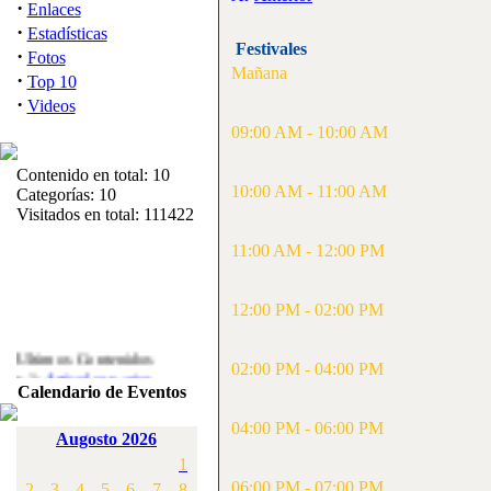
·
Enlaces
·
Estadísticas
Festivales
·
Fotos
Mañana
·
Top 10
·
Videos
09:00 AM - 10:00 AM
Contenido en total: 10
10:00 AM - 11:00 AM
Categorías: 10
Visitados en total: 111422
11:00 AM - 12:00 PM
12:00 PM - 02:00 PM
Ultimos Contenidos
02:00 PM - 04:00 PM
·
1:
Articulos varios
Calendario de Eventos
[Visitas: 5716]
04:00 PM - 06:00 PM
·
2:
Campeonato de
Augosto 2026
España F3A 2008
1
[Visitas: 4139]
06:00 PM - 07:00 PM
2
3
4
5
6
7
8