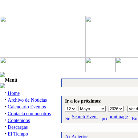
Menú
·
Home
·
Archivo de Noticias
Ir a los próximos
:
·
Calendario Eventos
·
Contacta con nosotros
Search Event
print page
·
Contenidos
·
Descargas
·
El Tiempo
Anterior