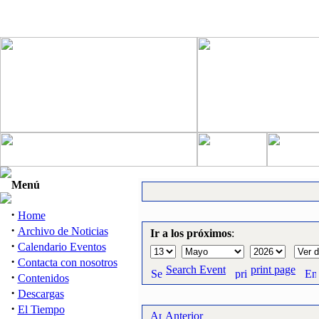
Menú
·
Home
·
Archivo de Noticias
Ir a los próximos
:
·
Calendario Eventos
·
Contacta con nosotros
Search Event
print page
·
Contenidos
·
Descargas
·
El Tiempo
Anterior