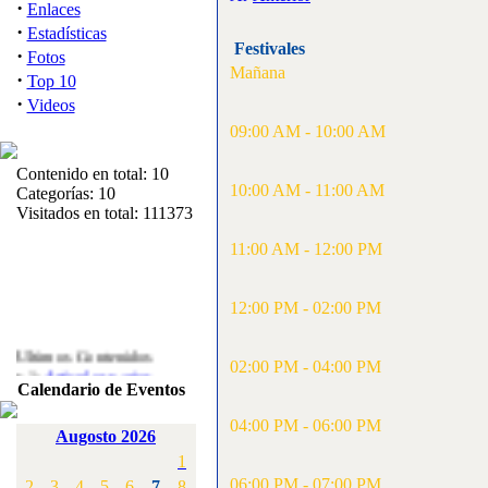
·
Enlaces
·
Estadísticas
Festivales
·
Fotos
Mañana
·
Top 10
·
Videos
09:00 AM - 10:00 AM
Contenido en total: 10
10:00 AM - 11:00 AM
Categorías: 10
Visitados en total: 111373
11:00 AM - 12:00 PM
12:00 PM - 02:00 PM
Ultimos Contenidos
·
02:00 PM - 04:00 PM
1:
Articulos varios
Calendario de Eventos
[Visitas: 5712]
04:00 PM - 06:00 PM
·
2:
Campeonato de
Augosto 2026
España F3A 2008
1
[Visitas: 4135]
06:00 PM - 07:00 PM
2
3
4
5
6
7
8