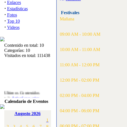
·
Enlaces
·
Estadísticas
Festivales
·
Fotos
Mañana
·
Top 10
·
Videos
09:00 AM - 10:00 AM
Contenido en total: 10
10:00 AM - 11:00 AM
Categorías: 10
Visitados en total: 111438
11:00 AM - 12:00 PM
12:00 PM - 02:00 PM
Ultimos Contenidos
02:00 PM - 04:00 PM
·
1:
Articulos varios
Calendario de Eventos
[Visitas: 5717]
04:00 PM - 06:00 PM
·
2:
Campeonato de
Augosto 2026
España F3A 2008
1
[Visitas: 4141]
06:00 PM - 07:00 PM
2
3
4
5
6
7
8