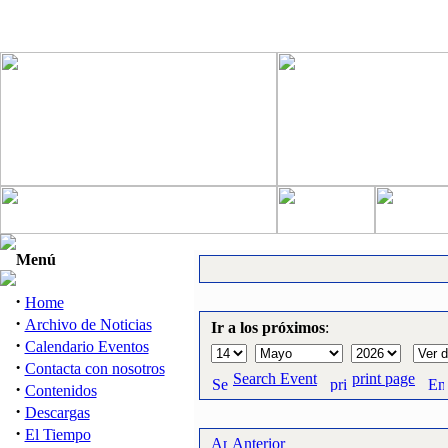
Menú
·
Home
·
Archivo de Noticias
Ir a los próximos
:
·
Calendario Eventos
·
Contacta con nosotros
Search Event
print page
·
Contenidos
·
Descargas
·
El Tiempo
Anterior