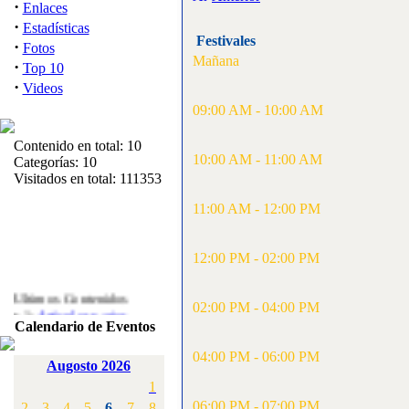
·
Enlaces
·
Estadísticas
Festivales
·
Fotos
Mañana
·
Top 10
·
Videos
09:00 AM - 10:00 AM
Contenido en total: 10
10:00 AM - 11:00 AM
Categorías: 10
Visitados en total: 111353
11:00 AM - 12:00 PM
12:00 PM - 02:00 PM
Ultimos Contenidos
·
02:00 PM - 04:00 PM
1:
Articulos varios
Calendario de Eventos
[Visitas: 5711]
04:00 PM - 06:00 PM
·
2:
Campeonato de
Augosto 2026
España F3A 2008
1
[Visitas: 4133]
06:00 PM - 07:00 PM
2
3
4
5
6
7
8