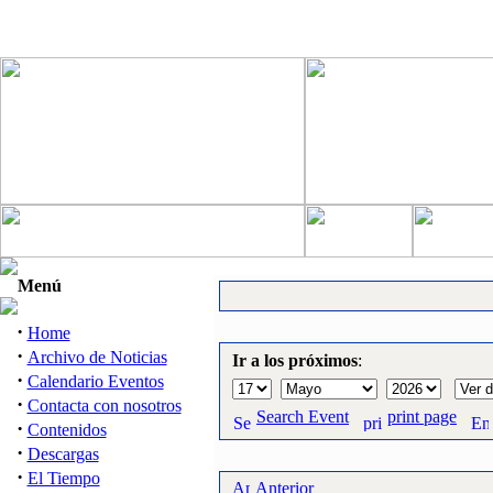
Menú
·
Home
·
Archivo de Noticias
Ir a los próximos
:
·
Calendario Eventos
·
Contacta con nosotros
Search Event
print page
·
Contenidos
·
Descargas
·
El Tiempo
Anterior