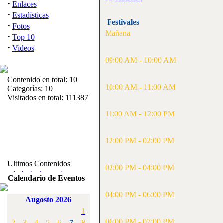
·
Enlaces
·
Estadísticas
Festivales
·
Fotos
Mañana
·
Top 10
·
Videos
09:00 AM - 10:00 AM
Contenido en total: 10
10:00 AM - 11:00 AM
Categorías: 10
Visitados en total: 111387
11:00 AM - 12:00 PM
12:00 PM - 02:00 PM
Ultimos Contenidos
02:00 PM - 04:00 PM
·
1:
Articulos varios
Calendario de Eventos
[Visitas: 5713]
04:00 PM - 06:00 PM
Augosto 2026
·
2:
Campeonato de
1
España F3A 2008
[Visitas: 4136]
06:00 PM - 07:00 PM
2
3
4
5
6
7
8