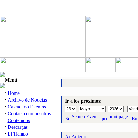
Menú
·
Home
·
Archivo de Noticias
Ir a los próximos
:
·
Calendario Eventos
·
Contacta con nosotros
Search Event
print page
·
Contenidos
·
Descargas
·
El Tiempo
Anterior