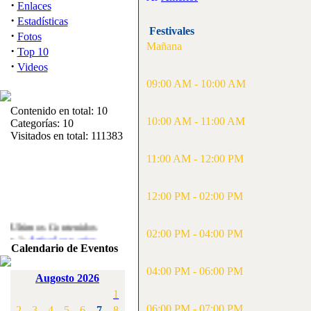
·
Enlaces
·
Estadísticas
Festivales
·
Fotos
Mañana
·
Top 10
·
Videos
09:00 AM - 10:00 AM
Contenido en total: 10
10:00 AM - 11:00 AM
Categorías: 10
Visitados en total: 111383
11:00 AM - 12:00 PM
12:00 PM - 02:00 PM
Ultimos Contenidos
·
02:00 PM - 04:00 PM
1:
Articulos varios
Calendario de Eventos
[Visitas: 5713]
04:00 PM - 06:00 PM
·
2:
Campeonato de
Augosto 2026
España F3A 2008
1
[Visitas: 4136]
06:00 PM - 07:00 PM
2
3
4
5
6
7
8