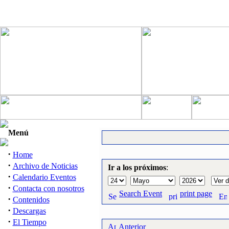
Menú
·
Home
·
Archivo de Noticias
Ir a los próximos
:
·
Calendario Eventos
·
Contacta con nosotros
Search Event
print page
·
Contenidos
·
Descargas
·
El Tiempo
Anterior