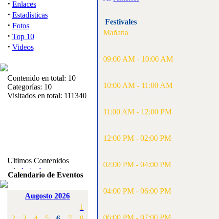
·
Enlaces
·
Estadísticas
Festivales
·
Fotos
Mañana
·
Top 10
·
Videos
09:00 AM - 10:00 AM
Contenido en total: 10
10:00 AM - 11:00 AM
Categorías: 10
Visitados en total: 111340
11:00 AM - 12:00 PM
12:00 PM - 02:00 PM
Ultimos Contenidos
02:00 PM - 04:00 PM
·
1:
Articulos varios
Calendario de Eventos
[Visitas: 5710]
04:00 PM - 06:00 PM
Augosto 2026
·
2:
Campeonato de
1
España F3A 2008
[Visitas: 4133]
06:00 PM - 07:00 PM
2
3
4
5
6
7
8