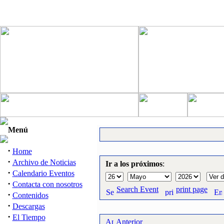
Menú
·
Home
·
Archivo de Noticias
Ir a los próximos
:
·
Calendario Eventos
·
Contacta con nosotros
Search Event
print page
·
Contenidos
·
Descargas
·
El Tiempo
Anterior