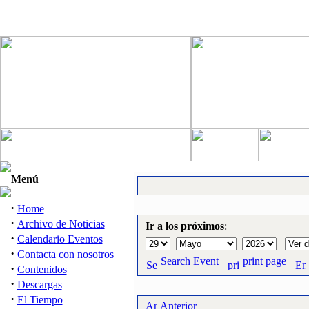
Menú
·
Home
·
Archivo de Noticias
Ir a los próximos
:
·
Calendario Eventos
·
Contacta con nosotros
Search Event
print page
·
Contenidos
·
Descargas
·
El Tiempo
Anterior