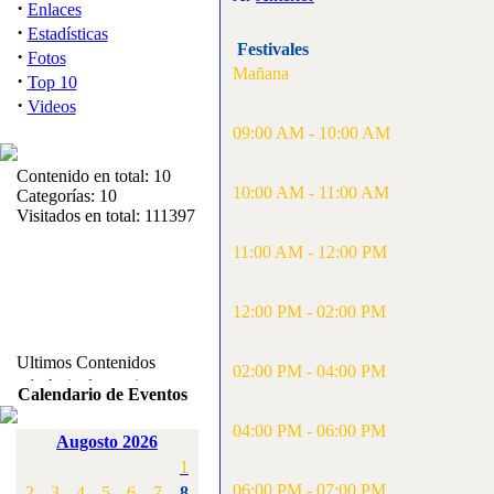
·
Enlaces
·
Estadísticas
Festivales
·
Fotos
Mañana
·
Top 10
·
Videos
09:00 AM - 10:00 AM
Contenido en total: 10
10:00 AM - 11:00 AM
Categorías: 10
Visitados en total: 111397
11:00 AM - 12:00 PM
12:00 PM - 02:00 PM
Ultimos Contenidos
02:00 PM - 04:00 PM
·
1:
Articulos varios
Calendario de Eventos
[Visitas: 5714]
04:00 PM - 06:00 PM
Augosto 2026
·
2:
Campeonato de
1
España F3A 2008
[Visitas: 4136]
06:00 PM - 07:00 PM
2
3
4
5
6
7
8