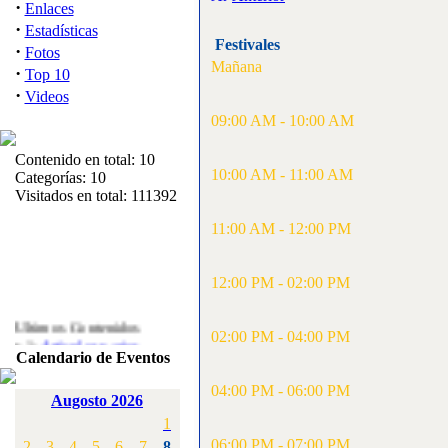
·
Enlaces
·
Estadísticas
Festivales
·
Fotos
Mañana
·
Top 10
·
Videos
09:00 AM - 10:00 AM
Contenido en total: 10
10:00 AM - 11:00 AM
Categorías: 10
Visitados en total: 111392
11:00 AM - 12:00 PM
12:00 PM - 02:00 PM
Ultimos Contenidos
02:00 PM - 04:00 PM
·
1:
Articulos varios
Calendario de Eventos
[Visitas: 5713]
04:00 PM - 06:00 PM
·
2:
Campeonato de
Augosto 2026
España F3A 2008
1
[Visitas: 4136]
06:00 PM - 07:00 PM
2
3
4
5
6
7
8