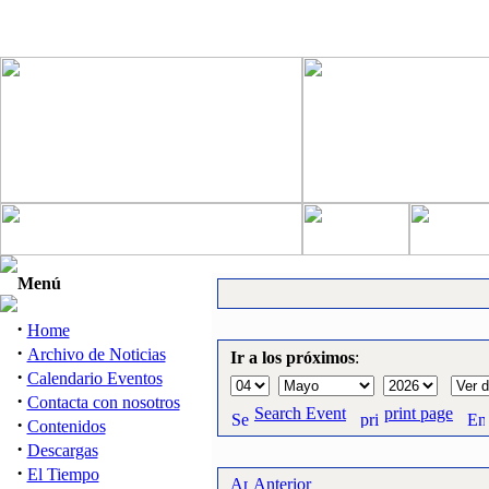
Menú
·
Home
·
Archivo de Noticias
Ir a los próximos
:
·
Calendario Eventos
·
Contacta con nosotros
Search Event
print page
·
Contenidos
·
Descargas
·
El Tiempo
Anterior