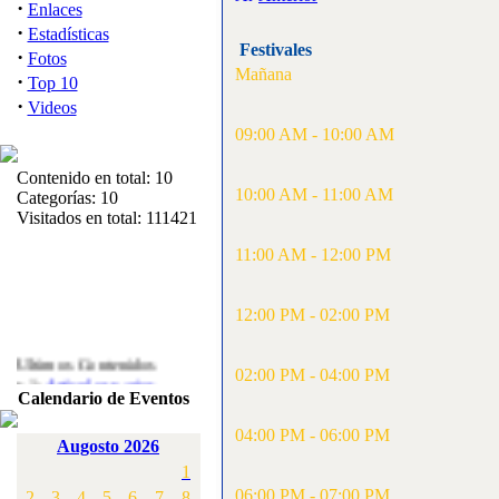
·
Enlaces
·
Estadísticas
Festivales
·
Fotos
Mañana
·
Top 10
·
Videos
09:00 AM - 10:00 AM
Contenido en total: 10
10:00 AM - 11:00 AM
Categorías: 10
Visitados en total: 111421
11:00 AM - 12:00 PM
12:00 PM - 02:00 PM
Ultimos Contenidos
·
02:00 PM - 04:00 PM
1:
Articulos varios
Calendario de Eventos
[Visitas: 5716]
04:00 PM - 06:00 PM
·
2:
Campeonato de
Augosto 2026
España F3A 2008
1
[Visitas: 4139]
06:00 PM - 07:00 PM
2
3
4
5
6
7
8