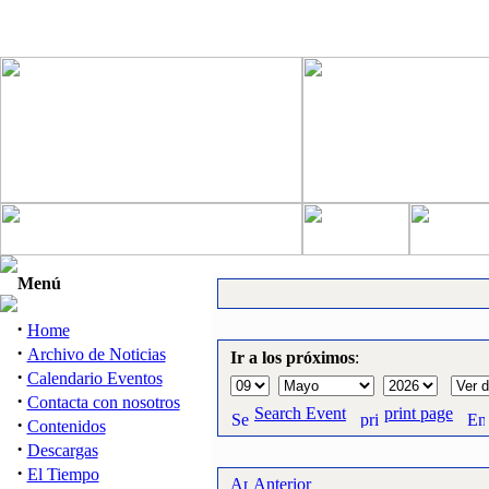
Menú
·
Home
·
Archivo de Noticias
Ir a los próximos
:
·
Calendario Eventos
·
Contacta con nosotros
Search Event
print page
·
Contenidos
·
Descargas
·
El Tiempo
Anterior