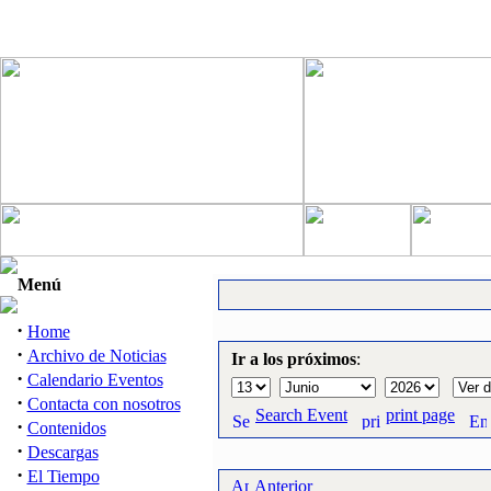
Menú
·
Home
·
Archivo de Noticias
Ir a los próximos
:
·
Calendario Eventos
·
Contacta con nosotros
Search Event
print page
·
Contenidos
·
Descargas
·
El Tiempo
Anterior