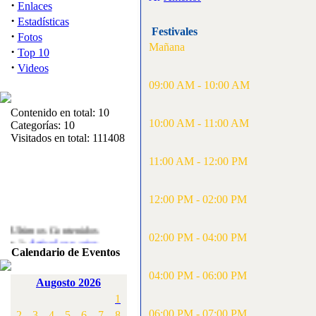
·
Enlaces
·
Estadísticas
Festivales
·
Fotos
Mañana
·
Top 10
·
Videos
09:00 AM - 10:00 AM
Contenido en total: 10
10:00 AM - 11:00 AM
Categorías: 10
Visitados en total: 111408
11:00 AM - 12:00 PM
12:00 PM - 02:00 PM
Ultimos Contenidos
·
02:00 PM - 04:00 PM
1:
Articulos varios
Calendario de Eventos
[Visitas: 5715]
04:00 PM - 06:00 PM
·
2:
Campeonato de
Augosto 2026
España F3A 2008
1
[Visitas: 4138]
06:00 PM - 07:00 PM
2
3
4
5
6
7
8