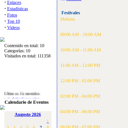
·
Enlaces
·
Estadísticas
Festivales
·
Fotos
Mañana
·
Top 10
·
Videos
09:00 AM - 10:00 AM
Contenido en total: 10
10:00 AM - 11:00 AM
Categorías: 10
Visitados en total: 111358
11:00 AM - 12:00 PM
12:00 PM - 02:00 PM
Ultimos Contenidos
02:00 PM - 04:00 PM
·
1:
Articulos varios
Calendario de Eventos
[Visitas: 5711]
04:00 PM - 06:00 PM
·
2:
Campeonato de
Augosto 2026
España F3A 2008
1
[Visitas: 4133]
06:00 PM - 07:00 PM
2
3
4
5
6
7
8