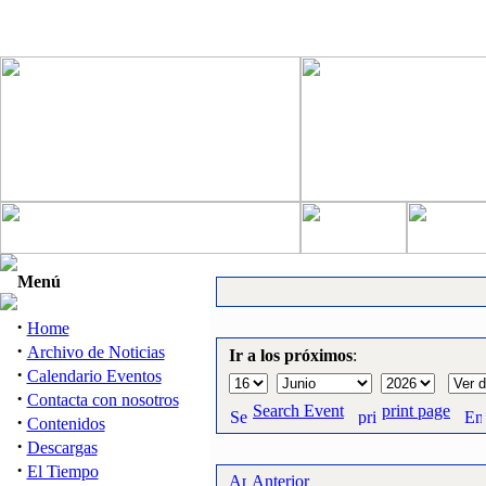
Menú
·
Home
·
Archivo de Noticias
Ir a los próximos
:
·
Calendario Eventos
·
Contacta con nosotros
Search Event
print page
·
Contenidos
·
Descargas
·
El Tiempo
Anterior