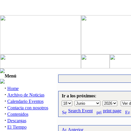
Menú
·
Home
·
Archivo de Noticias
Ir a los próximos
:
·
Calendario Eventos
·
Contacta con nosotros
Search Event
print page
·
Contenidos
·
Descargas
·
El Tiempo
Anterior