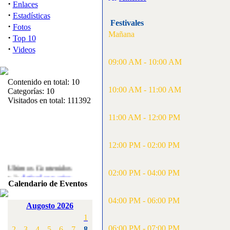
·
Enlaces
·
Estadísticas
Festivales
·
Fotos
Mañana
·
Top 10
·
Videos
09:00 AM - 10:00 AM
Contenido en total: 10
10:00 AM - 11:00 AM
Categorías: 10
Visitados en total: 111392
11:00 AM - 12:00 PM
12:00 PM - 02:00 PM
Ultimos Contenidos
·
02:00 PM - 04:00 PM
1:
Articulos varios
Calendario de Eventos
[Visitas: 5713]
04:00 PM - 06:00 PM
·
2:
Campeonato de
Augosto 2026
España F3A 2008
1
[Visitas: 4136]
06:00 PM - 07:00 PM
2
3
4
5
6
7
8