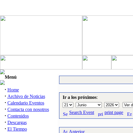
Menú
·
Home
·
Archivo de Noticias
Ir a los próximos
:
·
Calendario Eventos
·
Contacta con nosotros
Search Event
print page
·
Contenidos
·
Descargas
·
El Tiempo
Anterior