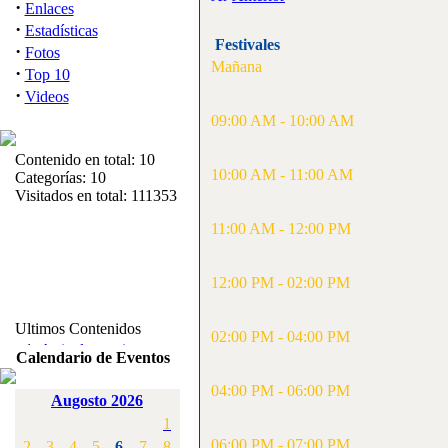
·
Enlaces
·
Estadísticas
Festivales
·
Fotos
Mañana
·
Top 10
·
Videos
09:00 AM - 10:00 AM
Contenido en total: 10
10:00 AM - 11:00 AM
Categorías: 10
Visitados en total: 111353
11:00 AM - 12:00 PM
12:00 PM - 02:00 PM
Ultimos Contenidos
02:00 PM - 04:00 PM
·
1:
Articulos varios
Calendario de Eventos
[Visitas: 5711]
04:00 PM - 06:00 PM
Augosto 2026
·
2:
Campeonato de
1
España F3A 2008
[Visitas: 4133]
06:00 PM - 07:00 PM
2
3
4
5
6
7
8