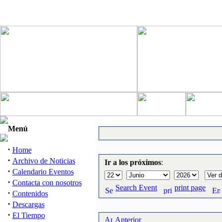
Menú
·
Home
·
Archivo de Noticias
Ir a los próximos
:
·
Calendario Eventos
·
Contacta con nosotros
Search Event
print page
·
Contenidos
·
Descargas
·
El Tiempo
Anterior