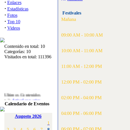
·
Enlaces
·
Estadísticas
Festivales
·
Fotos
Mañana
·
Top 10
·
Videos
09:00 AM - 10:00 AM
Contenido en total: 10
10:00 AM - 11:00 AM
Categorías: 10
Visitados en total: 111396
11:00 AM - 12:00 PM
12:00 PM - 02:00 PM
Ultimos Contenidos
·
02:00 PM - 04:00 PM
1:
Articulos varios
Calendario de Eventos
[Visitas: 5714]
04:00 PM - 06:00 PM
·
2:
Campeonato de
Augosto 2026
España F3A 2008
1
[Visitas: 4136]
06:00 PM - 07:00 PM
2
3
4
5
6
7
8