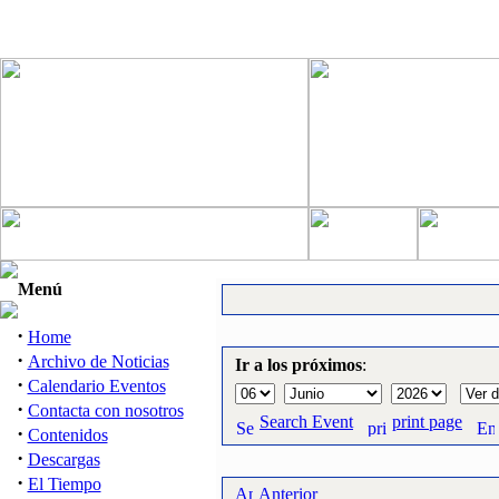
Menú
·
Home
·
Archivo de Noticias
Ir a los próximos
:
·
Calendario Eventos
·
Contacta con nosotros
Search Event
print page
·
Contenidos
·
Descargas
·
El Tiempo
Anterior