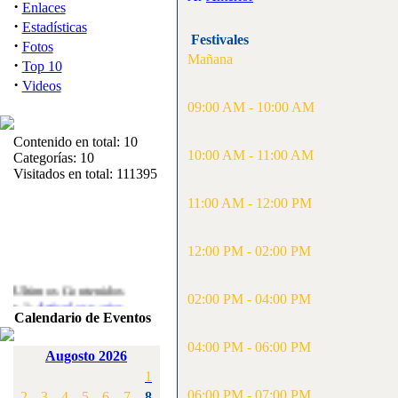
·
Enlaces
·
Estadísticas
Festivales
·
Fotos
Mañana
·
Top 10
·
Videos
09:00 AM - 10:00 AM
Contenido en total: 10
10:00 AM - 11:00 AM
Categorías: 10
Visitados en total: 111395
11:00 AM - 12:00 PM
12:00 PM - 02:00 PM
Ultimos Contenidos
·
02:00 PM - 04:00 PM
1:
Articulos varios
Calendario de Eventos
[Visitas: 5713]
04:00 PM - 06:00 PM
·
2:
Campeonato de
Augosto 2026
España F3A 2008
1
[Visitas: 4136]
06:00 PM - 07:00 PM
2
3
4
5
6
7
8