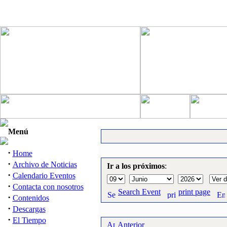
Menú
·
Home
·
Archivo de Noticias
Ir a los próximos
:
·
Calendario Eventos
·
Contacta con nosotros
Search Event
print page
·
Contenidos
·
Descargas
·
El Tiempo
Anterior