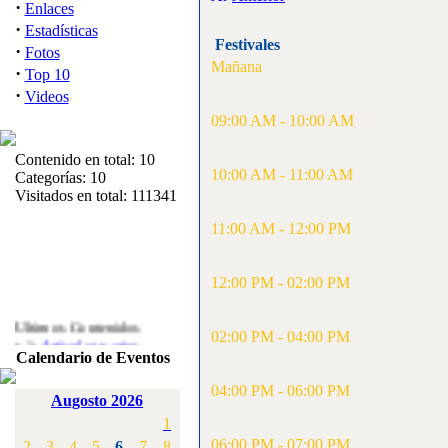
·
Enlaces
·
Estadísticas
Festivales
·
Fotos
Mañana
·
Top 10
·
Videos
09:00 AM - 10:00 AM
Contenido en total: 10
10:00 AM - 11:00 AM
Categorías: 10
Visitados en total: 111341
11:00 AM - 12:00 PM
12:00 PM - 02:00 PM
Ultimos Contenidos
·
02:00 PM - 04:00 PM
1:
Articulos varios
Calendario de Eventos
[Visitas: 5710]
04:00 PM - 06:00 PM
·
2:
Campeonato de
Augosto 2026
España F3A 2008
1
[Visitas: 4133]
06:00 PM - 07:00 PM
2
3
4
5
6
7
8