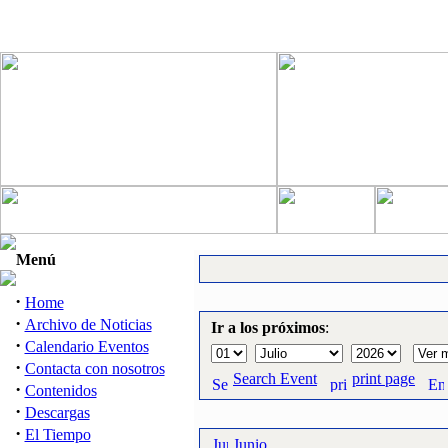
Menú
·
Home
·
Archivo de Noticias
Ir a los próximos
:
·
Calendario Eventos
·
Contacta con nosotros
Search Event
print page
·
Contenidos
·
Descargas
·
El Tiempo
Junio