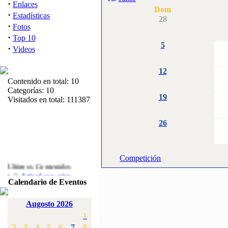
·
Enlaces
Dom
·
Estadísticas
28
·
Fotos
·
Top 10
5
·
Videos
12
Contenido en total: 10
Categorías: 10
19
Visitados en total: 111387
26
Competición
Ultimos Contenidos
·
1:
Articulos varios
Calendario de Eventos
[Visitas: 5713]
·
2:
Campeonato de
Augosto 2026
España F3A 2008
1
[Visitas: 4136]
2
3
4
5
6
7
8